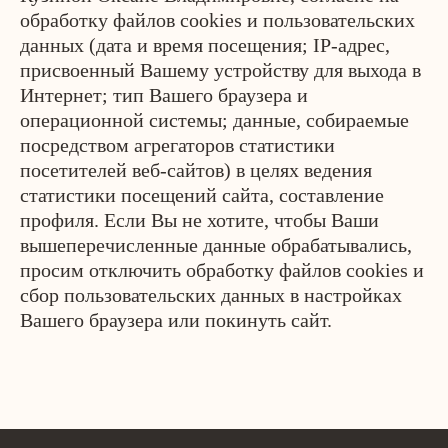
обработку файлов cookies и пользовательских
данных (дата и время посещения; IP-адрес,
присвоенный Вашему устройству для выхода в
Интернет; тип Вашего браузера и
операционной системы; данные, собираемые
посредством агрегаторов статистики
посетителей веб-сайтов) в целях ведения
статистики посещений сайта, составление
профиля. Если Вы не хотите, чтобы Ваши
вышеперечисленные данные обрабатывались,
просим отключить обработку файлов cookies и
сбор пользовательских данных в настройках
Контакты
Вашего браузера или покинуть сайт.
okart@mail.ru
+7 (987) 421-06-67
+7 (937) 611-81-10
Адрес
г. Москва, Кутузовский проспект, 88
Режим работы с 9 до 18
Юр.лицо