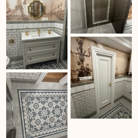
Контакты
okart@mail.ru
+7 (987) 421-06-67
+7 (937) 611-81-10
Адрес
г. Москва, Кутузовский проспект, 88
Режим работы с 9 до 18
Юр.лицо
ИП Кузина Оксана Владимировна
ИНН 165033326022
Политика конфиденциальности
Согласие на обработку файлов cookie
* деятельность компании Meta Platforms Inc., которой принадлежит
Instagram, запрещена на территории РФ в части реализации данной
социальной сети на основании осуществления ею экстремистской
деятельности